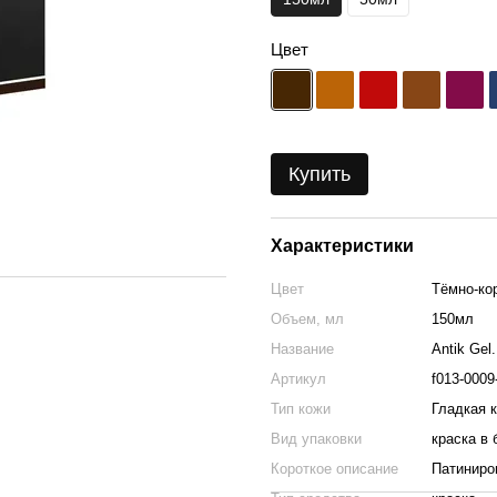
Цвет
Купить
Характеристики
Цвет
Тёмно-ко
Объем, мл
150мл
Название
Antik Ge
Артикул
f013-0009
Тип кожи
Гладкая 
Вид упаковки
краска в 
Короткое описание
Патиниро