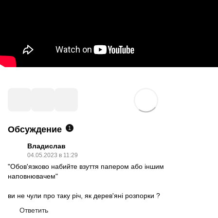
Обсуждение
1
Владислав
04.05.2023 в 11:29
"Обов'язково набийте взуття папером або іншим
наповнювачем"
ви не чули про таку річ, як дерев'яні розпорки ?
Ответить