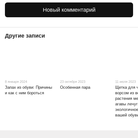
Новый комментарий
Другие записи
8 января 2024
23 октября 2023
11 июля 2023
Запах из обуви: Причины
Особенная пара
Щетка для ч
и как с ним бороться
ворсом из 
растения м
агавы лечуг
экологично
вашей обув