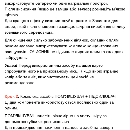
використовуйте батарею чи різні нагрівальні пристрої.
Після висихання (якщо це замша або велюр) розчешіть м’якою
щіткою.
Для кращого ефекту використовуйте разом із Захистом для
шкіри, який після очищення захищає шкіряні вироби від впливу
зовнішнього середовища.
Для очищення сильно забруднених ділянок, складних плям
рекомендовано використовувати комплекс концентрованих
очищувачів. ОЧИСНИК не відчищає жирних плям та складних
забруднень.
Увага!
Перед використанням засобу на шкірі варто
спробувати його на прихованому місці. Якщо виріб втрачає
колір або темніє, використовувати цей засіб не
рекомендовано.
Крок 2
.
Комплекс засобів ПОМ’ЯКШУВАЧ + ПІДСИЛЮВАЧ
Ці два компонента використовуються послідовно один за
одним.
ПОМ’ЯКШУВАЧ нанесіть рівномірно на чисту шкіру за
допомогою губки чи розпилювача.
Для пришвидшення насичення наносьте засіб на виворіт