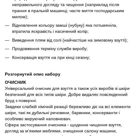
неправильного догляду та чищення (наприклад після
прання в пральній машинці, часте миття господарським
милом);
Відновлення кольору замші (нубуку) яка потьмяніла,
втратила яскравість і насичений колір;
Виведення плям від солі (найчастіше на зимовому взутті);
Продовження терміну служби виробу;
Консервація взуття на при кінці сезону;
Розгорнутий опис набору
ОЧИСНИК
Універсальний очисник для взуття а також усіх виробів зі шкіри
безпечний для всіх типів шкіри. Добре видаляє повсякденний
бруд з поверхні.
Завдяки слабкій хімічній реакції бережливо діє на всі елементи
шкіри, такі як дубильні речовини, барвники, консерванти і
особливо жируючий наповнювач.
Сфера застосування очисника - щоденне чищення взуття,
догляд за м'якими меблями, очищення салону машини,