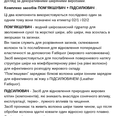
догляд за декоративними шкіряними виробами.
Комплекс засобів ПОМ’ЯКШУВАЧ + ПІДСИЛЮВАЧ
.
Ці два компонента використовуються послідовно один за
одним тому вони позначені на етикетці 02/1 і 02/2
ПОМ’ЯКШУВАЧ
- водний шкірозахисний гідратор для
зволоження сухої та жорсткої шкіри, або шкіри, яка зсохлась в
зморшках та загинах.
Він також служить для розрівняння загинів, склеювання
волокон та їх послаблення для відновлення попередньої
еластичності за допомогою Fatliquor (жирового наповнювача).
Засіб використовується для послаблення поверхневого натягу
структури шкіри на міжфібрилярному рівні (на рівні волокон)
для ефективного розподілу жирового складу.
“Пом’якшувач” заряджає білкові волокна шкіри іонним зарядом
для ефективного зв`язку з ПІДСИЛЮВАЧЕМ (Leather
Fatliquor).
ПІДСИЛЮВАЧ
- Засіб для відновлення природних жирових
клітин (компонентів), які зникають внаслідок сонячного впливу,
експлуатації, термо-, лужного впливів та чищення.
Засіб проникає та живить волокна шкіри таким чином, що після
обробки волокна здатні ковзати один відносно одного плавно.