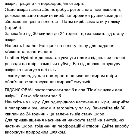
шкіри, тріщини чи перфораційні отвори.
Якщо шкіра ламка або потребує ретельного пом`якшення,
рекомендовано покрити виріб паперовими рушниками для
збереження рівня вологості. Потім виріб замотати у плівку
(стрейч).
Зачекайте від 30 хвилин до 24 годин - це залежить від стану
шкіри.
Нанесіть Leather Fatliquor на вологу шкіру для надання
м'якості та еластичності.
Leather Hydrator допомагає усунути плями від солі чи соляні
розводи на шкірі, замші чи нубуці. Він відновлює структуру
шкіри та витягує з неї сіль.
такому випадку для повторного насичення жиром шкіри
обов’язкове застосування жирової емульсії.
ПІДСИЛЮВАЧ застосовувати засіб після "Пом'якшувач для
шкіри". Легко збовтати засіб.
Нанесіть на шкіру. Для однорідного насичення шкіри, накрийте
її паперовим рушником и загорніть у плівку. Зачекайте від 30
хвилин до 24 години - це залежить від стану шкіри.
Для пришвидшення насичення наносьте засіб на внутрішню
частину шкіри, тріщини чи перфораційні отвори. Дайте виробу
висохнути природним шляхом.