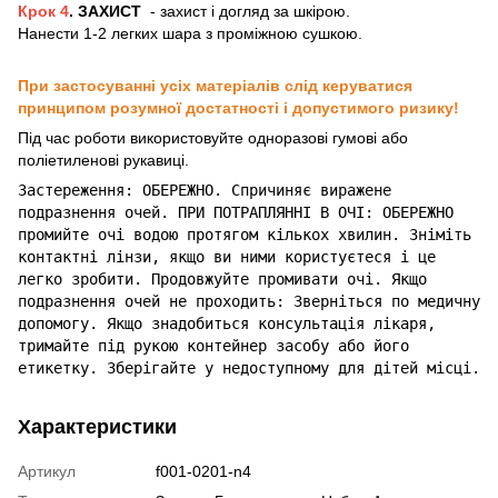
Крок 4
. ЗАХИСТ
- захист і догляд за шкірою.
Нанести 1-2 легких шара з проміжною сушкою.
При застосуванні усіх матеріалів слід керуватися
принципом розумної достатності і допустимого ризику!
Під час роботи використовуйте одноразові гумові або
поліетиленові рукавиці.
Застереження: ОБЕРЕЖНО. Спричиняє виражене
подразнення очей. ПРИ ПОТРАПЛЯННІ В ОЧІ: ОБЕРЕЖНО
промийте очі водою протягом кількох хвилин. Зніміть
контактні лінзи, якщо ви ними користуєтеся і це
легко зробити. Продовжуйте промивати очі. Якщо
подразнення очей не проходить: Зверніться по медичну
допомогу. Якщо знадобиться консультація лікаря,
тримайте під рукою контейнер засобу або його
етикетку. Зберігайте у недоступному для дітей місці.
Характеристики
Артикул
f001-0201-n4