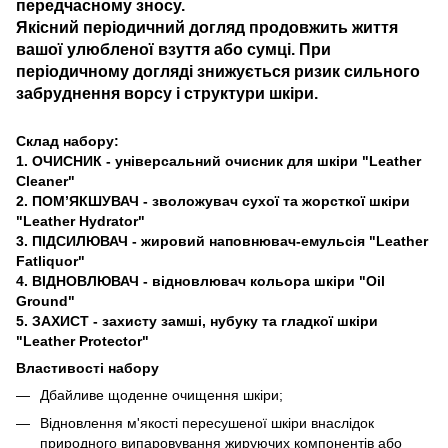
передчасному зносу.
Якісний періодичний догляд продовжить життя
вашої улюбленої взуття або сумці. При
періодичному догляді знижується ризик сильного
забруднення ворсу і структури шкіри.
Склад набору:
1. ОЧИСНИК - універсальний очисник для шкіри "Leather
Cleaner"
2. ПОМ’ЯКШУВАЧ - зволожувач сухої та жорсткої шкіри
"Leather Hydrator"
3. ПІДСИЛЮВАЧ - жировий наповнювач-емульсія "Leather
Fatliquor"
4. ВІДНОВЛЮВАЧ - відновлювач кольора шкіри "Oil
Ground"
5. ЗАХИСТ - захисту замші, нубуку та гладкої шкіри
"Leather Protector"
Властивості набору
Дбайливе щоденне очищення шкіри;
Відновлення м'якості пересушеної шкіри внаслідок
природного випаровування жируючих компонентів або