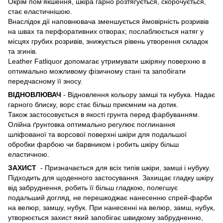
Окрім пом’якшення, шкіра гарно розтягується, скорочується,
стає еластичнішою.
Внаслідок дії наповнювача зменшується ймовірність розривів
на швах та перфоративних отворах; послаблюється натяг у
місцях грубих розривів, знижується рівень утворення складок
та згинів.
Leather Fatliquor допомагає утримувати шкіряну поверхню в
оптимально можливому фізичному стані та запобігати
передчасному її зносу.
ВІДНОВЛЮВАЧ
- Відновлення кольору замші та нубука. Надає
гарного блиску, ворс стає більш приємним на дотик.
Також застосовується в якості грунта перед фарбуванням.
Олійна ґрунтовка оптимально регулює поглинання
шліфованої та ворсової поверхні шкіри для подальшої
обробки фарбою чи барвником і робить шкіру більш
еластичною.
ЗАХИСТ
- Призначається для всіх типів шкіри, замші і нубуку.
Підходить для щоденного застосування. Захищає гладку шкіру
від забруднення, робить її більш гладкою, полегшує
подальший догляд, не перешкоджає нанесенню спрей-фарби
на велюр, замшу, нубук. При нанесенні на велюр, замш, нубук,
утворюється захист який запобігає швидкому забрудненню,