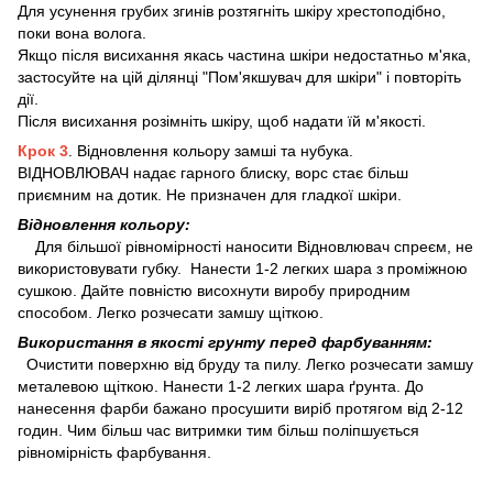
Для усунення грубих згинів розтягніть шкіру хрестоподібно,
поки вона волога.
Якщо після висихання якась частина шкіри недостатньо м'яка,
застосуйте на цій ділянці "Пом'якшувач для шкіри" і повторіть
дії.
Після висихання розімніть шкіру, щоб надати їй м'якості.
Крок 3
. Відновлення кольору замші та нубука.
ВІДНОВЛЮВАЧ надає гарного блиску, ворс стає більш
приємним на дотик. Не призначен для гладкої шкіри.
Відновлення кольору:
Для більшої рівномірності наносити Відновлювач спреєм, не
використовувати губку. Нанести 1-2 легких шара з проміжною
сушкою. Дайте повністю висохнути виробу природним
способом. Легко розчесати замшу щіткою.
Використання в якості грунту перед фарбуванням:
Очистити поверхню від бруду та пилу. Легко розчесати замшу
металевою щіткою. Нанести 1-2 легких шара ґрунта. До
нанесення фарби бажано просушити виріб протягом від 2-12
годин. Чим більш час витримки тим більш поліпшується
рівномірність фарбування.