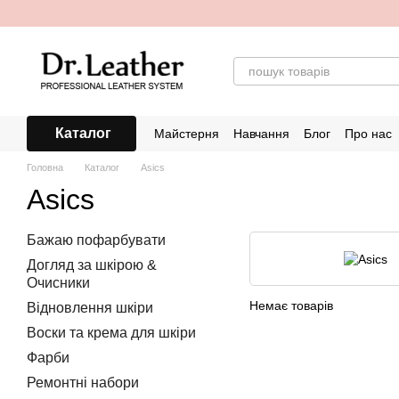
Перейти до основного контенту
Каталог
Майстерня
Навчання
Блог
Про нас
Головна
Каталог
Asics
Asics
Бажаю пофарбувати
Догляд за шкірою &
Очисники
Немає товарів
Відновлення шкіри
Воски та крема для шкіри
Фарби
Ремонтні набори