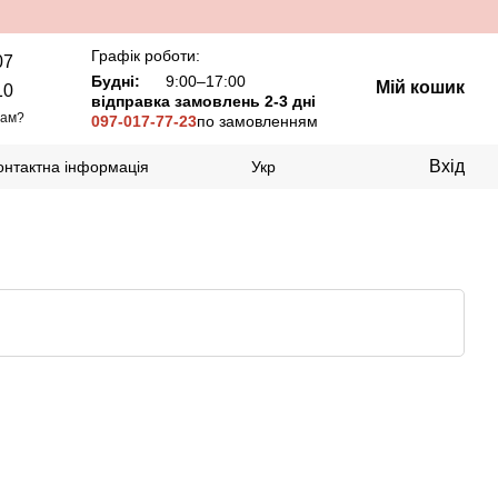
Графік роботи:
07
Будні:
9:00–17:00
Мій кошик
10
відправка замовлень 2-3 дні
вам?
097-017-77-23
по замовленням
Вхід
онтактна інформація
Укр