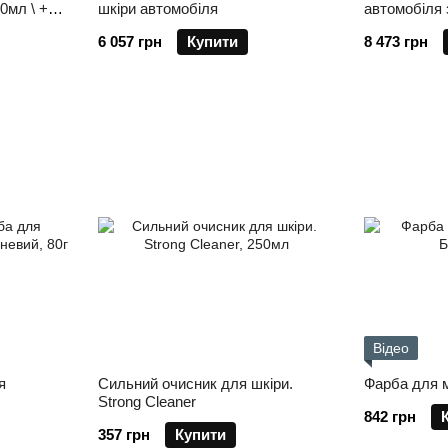
0мл \ +
шкіри автомобіля
автомобіля 
салон
6 057 грн
Купити
8 473 грн
Відео
я
Сильний очисник для шкіри.
Фарба для м
Strong Cleaner
842 грн
357 грн
Купити