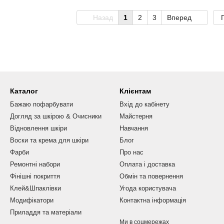
Назад
1
2
3
Вперед
Каталог
Клієнтам
Бажаю пофарбувати
Вхід до кабінету
Догляд за шкірою & Очисники
Майстерня
Відновлення шкіри
Навчання
Воски та крема для шкіри
Блог
Фарби
Про нас
Ремонтні набори
Оплата і доставка
Фінішні покриття
Обмін та повернення
Клей&Шпаклівки
Угода користувача
Модифікатори
Контактна інформація
Приладдя та матеріали
Ми в соцмережах