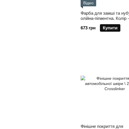
Відео
Фарба для замші та нуб
олійна-пігментна. Колір 
бежевий
673 грн
Купити
Фінішне покриття для