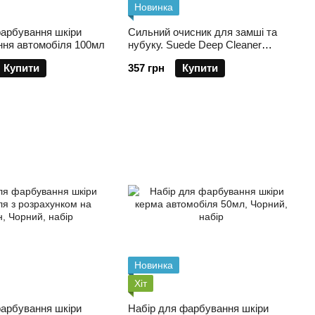
Новинка
фарбування шкіри
Сильний очисник для замші та
іння автомобіля 100мл
нубуку. Suede Deep Cleaner
250мл
Купити
357 грн
Купити
Новинка
Хіт
фарбування шкіри
Набір для фарбування шкіри