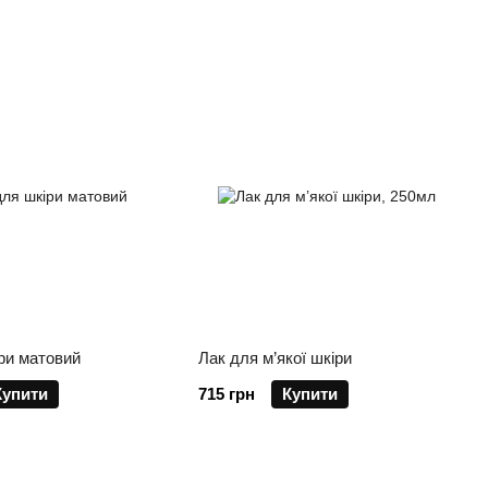
ри матовий
Лак для м’якої шкіри
Купити
715 грн
Купити