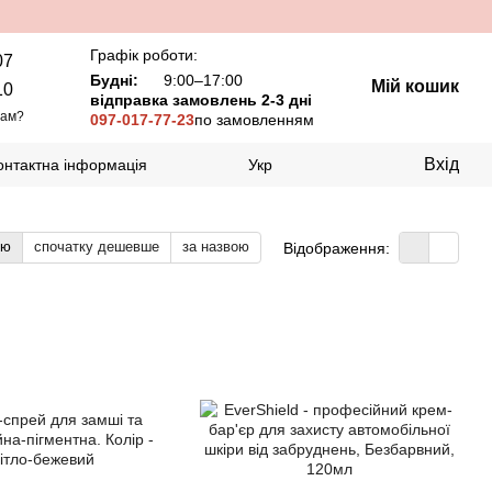
Графік роботи:
07
Будні:
9:00–17:00
Мій кошик
10
відправка замовлень 2-3 дні
вам?
097-017-77-23
по замовленням
Вхід
онтактна інформація
Укр
тю
спочатку дешевше
за назвою
Відображення: