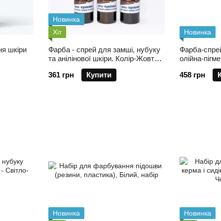
Новинка
Хіт
Новинка
ня шкіри
Фарба - спрей для замші, нубуку
Фарба-спрей
та анілінової шкіри. Колір-Жовтий
олійна-пігме
насичений
бежевий
361 грн
Купити
458 грн
Новинка
Новинка