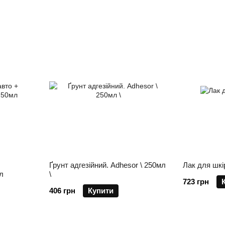
Ґрунт адгезійний. Adhesor \ 250мл
Лак для шкі
л
\
723 грн
406 грн
Купити