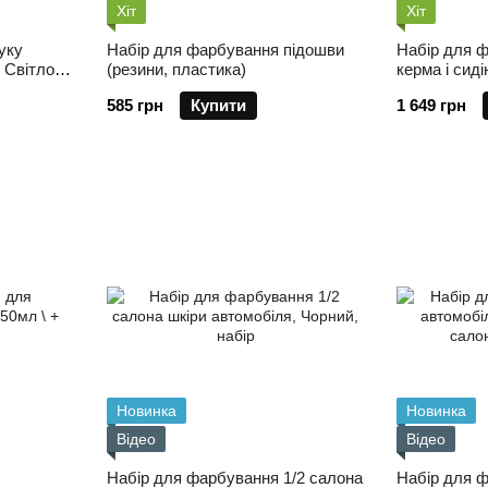
Хіт
Хіт
уку
Набір для фарбування підошви
Набір для 
- Світло-
(резини, пластика)
керма і сид
585 грн
Купити
1 649 грн
Новинка
Новинка
Відео
Відео
Набір для фарбування 1/2 салона
Набір для 