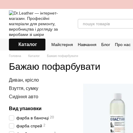
Перейти до основного контенту
Каталог
Майстерня
Навчання
Блог
Про нас
Головна
Каталог
Бажаю пофарбувати
Бажаю пофарбувати
Диван, крісло
Взуття, сумку
Сидіння авто
Вид упаковки
20
фарба в баночці
2
фарба спрей