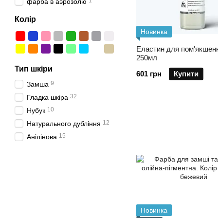
1
фарба в аэрозолю
Колір
Новинка
Еластин для пом'якшен
250мл
Тип шкіри
601 грн
Купити
9
Замша
32
Гладка шкіра
10
Нубук
12
Натурального дубління
15
Анілінова
Новинка