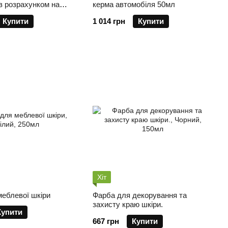
з розрахунком на
керма автомобіля 50мл
Купити
1 014 грн
Купити
Хіт
еблевої шкіри
Фарба для декорування та
захисту краю шкіри.
Купити
667 грн
Купити