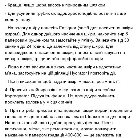
- Краще, якщо шкіра висохне природним шляхом.
- Для усунення грубих складок хрестоподібно розтягніть ще
вологу шкіру.
- На вологу шкіру нанесіть Fatliquor (засіб для насичення шкіри
жиром). Для одноріднішого насичення шкіри, накрийте виріб
паперовим рушником та замотайте у плівку. Зачекайте від 30
хвилин до 24 годин. Це залежить від стану шкіри. Для
пришвидшеного насичення шкіри, наносіть пом'якшувач на
виворіт шкіри, тріщини або перфораційні отвори.
- Якщо після висихання якась частина шкіри недостатньо
м'яка, застосуйте на цій ділянці Hydrator і повторіть дії.
- Після висихання щоб надати шкірі м'якості, розімніть її.
4. Просочіть найвиразніші місця загинів шкіри засобом
Impregnator. Підсушіть феном. Ця процедура зміцнить і
проклеїть волокна у місцях згинів.
5. При потребі приховати на поверхні шкіри порізи, подряпини
і інше, ці місця потрібно зашпаклювати Шпаклівкою для шкіри.
Нанесіть тонкий шар і добре просушіть феном. Після
висихання, місце, яке ремонтується, можна пошкурити
наждачним папером градації 400-800 — це залежить від