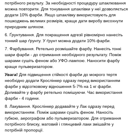
потрібного результу. За необхідності процедуру шпаклювання
можна повторити. Для тонування шпаклівки у неї дозволяється
додати 10% фарби. Якщо шпаклівку використовують для
пошкоджень великих розмірів, краще дати виробу висохнути
природним шляхом.
6. Ґрунтування. Для покращення адгезії рівномірно нанесіть
тонкий шар ґрунту. У ґрунт можна додати 10% фарби.
7. Фарбування. Ретельно розмішайте фарбу. Нанесіть тонкі
шари фарби - до отримання необхідного результату. Поміж
шарами сушіть феном або УФО-лампою. Наносити фарбу
краще пульверизатором.
Увага!
Для підвищення стійкості фарби до мокрого тертя
необхідно додати Крослінкер одразу перед використанням
фарби у відсотковому відношення 5-7% на 1 кг фарби.
Доливайте у фарбу ретельно помішуючи. Час використання
фарби - 4 години.
8. Лакування. Крослінкер додавайте у Лак одразу перед
використанням. Поміж шарами сушіть феном. Наносіть
губкою, аерографом або пульверизатором. Для отримання
потрібного блиску, матовий і глянцевий лаки змішайте у
потрібній пропорції.