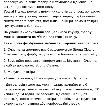
пропонуємо не лише фарбу, а й технологію відновлення
шкіри — до оптимального стану.
Увага!
Під час ремонту шкіряних салонів авто, рекомендуємо
звернути увагу на підготовку поверхні перед фарбуванням:
зняття старого покриття, пом’якшення шкіри, ремонт тріщин,
ґрунтування шкіри тощо.
За умови використання спеціального ґ
рунту, фарбу
можна наносити на м'який пластик і резину.
Технологія фарбування меблів та шкіряних автосалонів.
1. Очистіть та знежирте виріб за допомогою Strong Cleaner.
Очистіть стару фарбу за допомогою Remover и скотчбрайту.
2. Замотайте поверхню папером для шліфування. Очистіть
виріб за допомогою Strong Cleaner.
3. Жирування шкіри.
- Нанесіть на шкіру Пом'якшувач для шкіри (Hydrator).
- Для одноріднішого насичення шкіри, накрийте виріб
паперовим рушником та замотайте у плівку. Зачекайте від 30
хвилин до 24 годин. Це залежить від стану шкіри. Для
пришвидшеного насичення шкіри, наносіть пом'якшувач на
виворіт шкіри, тріщини або перфораційні отвори.