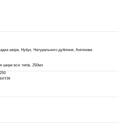
адка шкіра, Нубук, Натурального дубління, Анілінова
я шкіри всіх типів, 250мл
-250
антія