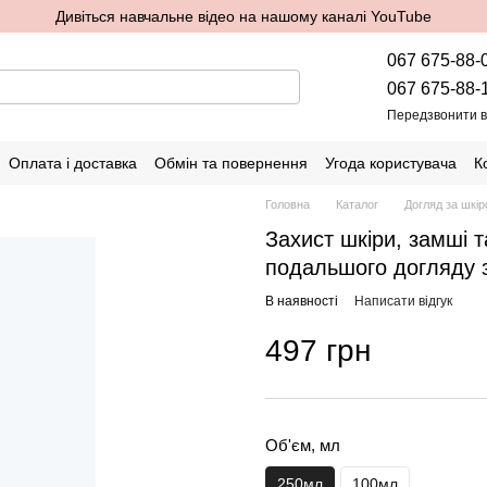
Дивіться навчальне відео на нашому каналі YouTube
067 675-88-
067 675-88-
Передзвонити 
Оплата і доставка
Обмін та повернення
Угода користувача
К
Головна
Каталог
Догляд за шкі
Захист шкіри, замші 
подальшого догляду 
В наявності
Написати відгук
497 грн
Об'єм, мл
250мл
100мл