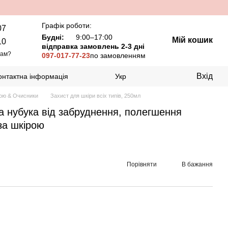
Графік роботи:
07
Будні:
9:00–17:00
Мій кошик
10
відправка замовлень 2-3 дні
вам?
097-017-77-23
по замовленням
Вхід
онтактна інформація
Укр
рою & Очисники
Захист для шкіри всіх типів, 250мл
та нубука від забруднення, полегшення
за шкірою
Порівняти
В бажання