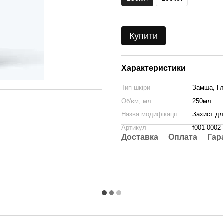
Купити
Характеристики
Тип шкіри
Замша, Гл
Об'єм, мл
250мл
Назва модифікації
Захист дл
Артикул
f001-0002
Доставка
Оплата
Гар